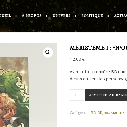
CUEIL
À PROPOS
UNIVERS
BOUTIQUE
ACTUA
MÉRISTÈME I : “N’
12,00
€
Avec cette première BD dans l
destin qui lient les personna
quantité de Méristème I : “N’
AJOUTER AU PANI
Catégories :
,
BD
BD, romans et ar