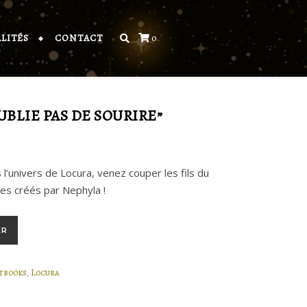
LITÉS
CONTACT
0
OUBLIE PAS DE SOURIRE”
’univers de Locura, venez couper les fils du
ges créés par Nephyla !
oublie pas de sourire”
ER
,
tbooks
Locura