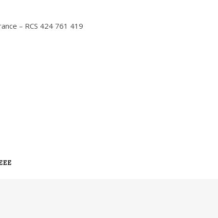
rance – RCS 424 761 419
0
EEE