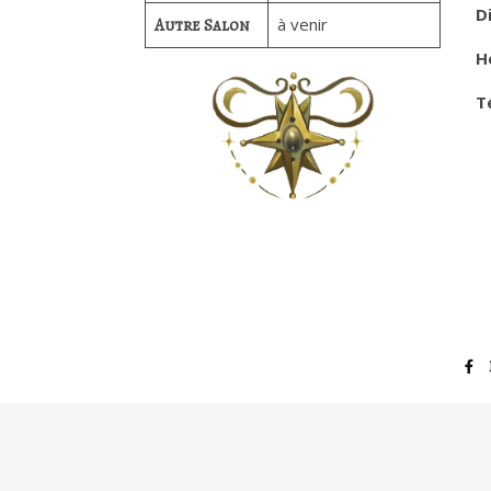
D
à venir
Autre Salon
H
T