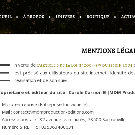
CUEIL
À PROPOS
UNIVERS
BOUTIQUE
ACTUA
MENTIONS LÉGA
E
n vertu de
p
l’article 6 de la loi n° 2004-575 du 21 juin 2004
est précisé aux utilisateurs du site internet l’identité d
réalisation et de son suivi :
ropriétaire et éditeur du site : Carole Carrion EI
(
MDM Produ
Micro-entreprise (Entreprise Individuelle)
Mail : contact@mdmproduction-editions.com
Adresse postale : 32 avenue Jean Jaurès, 78500 Sartrouville
Numéro SIRET : 51035363400031