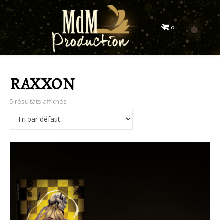
0
RAXXON
5 résultats affichés