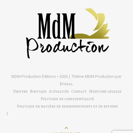
MDM Production Éditions • 2026 |
Thème MDM Production par
.
Evhell
Univers
Boutique
Actualités
Contact
Mentions légales
Politique de confidentialité
Politique en matière de remboursements et de retours